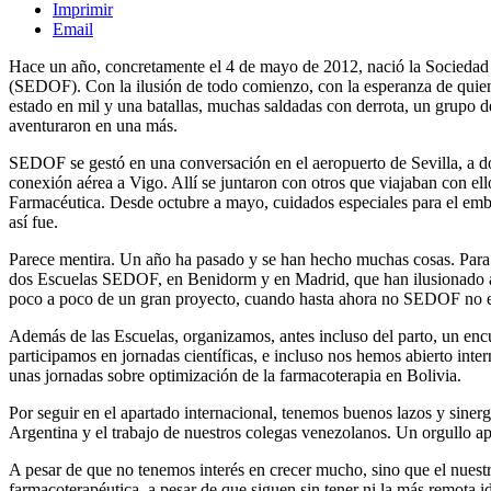
Imprimir
Email
Hace un año, concretamente el 4 de mayo de 2012, nació la Sociedad
(SEDOF). Con la ilusión de todo comienzo, con la esperanza de quien
estado en mil y una batallas, muchas saldadas con derrota, un grupo d
aventuraron en una más.
SEDOF se gestó en una conversación en el aeropuerto de Sevilla, a d
conexión aérea a Vigo. Allí se juntaron con otros que viajaban con 
Farmacéutica. Desde octubre a mayo, cuidados especiales para el emb
así fue.
Parece mentira. Un año ha pasado y se han hecho muchas cosas. Para e
dos Escuelas SEDOF, en Benidorm y en Madrid, que han ilusionado a
poco a poco de un gran proyecto, cuando hasta ahora no SEDOF no e
Además de las Escuelas, organizamos, antes incluso del parto, un encu
participamos en jornadas científicas, e incluso nos hemos abierto in
unas jornadas sobre optimización de la farmacoterapia en Bolivia.
Por seguir en el apartado internacional, tenemos buenos lazos y sine
Argentina y el trabajo de nuestros colegas venezolanos. Un orgullo ap
A pesar de que no tenemos interés en crecer mucho, sino que el nues
farmacoterapéutica, a pesar de que siguen sin tener ni la más remota 