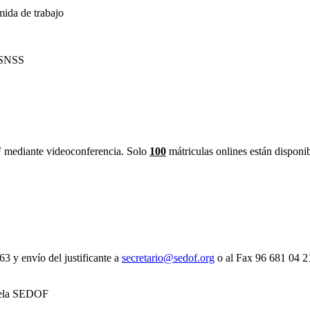
mida de trabajo
l SNSS
F mediante videoconferencia. Solo
100
mátriculas onlines están disponi
 y envío del justificante a
secretario@sedof.org
o al Fax 96 681 04 2
cuela SEDOF