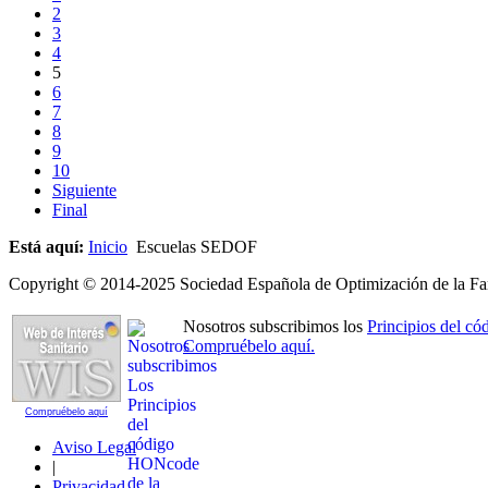
2
3
4
5
6
7
8
9
10
Siguiente
Final
Está aquí:
Inicio
Escuelas SEDOF
Copyright © 2014-2025 Sociedad Española de Optimización de la Far
Nosotros subscribimos los
Principios del 
Compruébelo aquí.
Compruébelo aquí
Aviso Legal
|
Privacidad