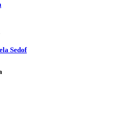
n
n
ela Sedof
a