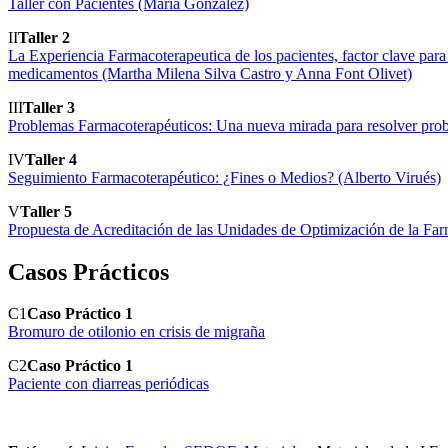
Taller con Pacientes (María González)
II
Taller 2
La Experiencia Farmacoterapeutica de los pacientes, factor clave para 
medicamentos (Martha Milena Silva Castro y Anna Font Olivet)
III
Taller 3
Problemas Farmacoterapéuticos: Una nueva mirada para resolver pr
IV
Taller 4
Seguimiento Farmacoterapéutico: ¿Fines o Medios? (Alberto Virués)
V
Taller 5
Propuesta de Acreditación de las Unidades de Optimización de la F
Casos Prácticos
C1
Caso Práctico 1
Bromuro de otilonio en crisis de migraña
C2
Caso Práctico 1
Paciente con diarreas periódicas