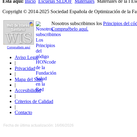
Está aquí:
Inicio
Escuelas SEDOF
Materiales
Materiales de la I 
Copyright © 2014-2025 Sociedad Española de Optimización de la Far
Nosotros subscribimos los
Principios del 
Compruébelo aquí.
Compruébelo aquí
Aviso Legal
|
Privacidad
|
Mapa del Sitio
|
Accesibilidad
|
Criterios de Calidad
|
Contacto